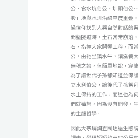
公、食水坑伯公、圳頭伯公
般」地與水圳沿線高度重疊
過信仰找到人與自然對話的
開鑿隧道時，土石常常崩落
石，指揮大家開鑿工程，而
公，由祂坐鎮水牛，讓滋養
無稽之談，但簡單地說，穿
為了讓世代子孫都知道並保
立水利伯公，讓後代子孫祭
水土保持的工作，而這也為
們就猜想，因為沒有開發，
的生態哲學。
因此大茅埔調查團透過生態
調查，發現短短約莫80公尺的