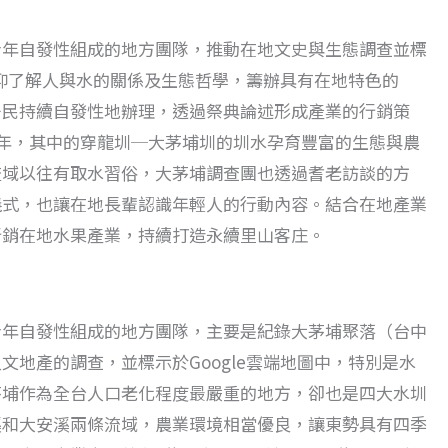
青年自發性組成的地方團隊，推動在地文史與生態調查並標
從信仰了解人與水的關係及生態哲學，籌辦具有在地特色的
居民持續自發性地辦理，透過祭典論述形成產業的行銷策
0年，其中的穿龍圳─大茅埔圳的圳水孕育豐富的生態與農
流域以往有取水習俗，大茅埔調查團也透過耆老訪談的方
儀式，也讓在地長輩認識年輕人的行動內容。結合在地產業
行銷在地水果產業，持續打造永續里山客庄。
青年自發性組成的地方團隊，主要是紀錄大茅埔聚落（台中
文地產的調查，並標示於Google雲端地圖中，特別是水
茅埔作為全台人口老化程度最嚴重的地方，卻也是四大水圳
溪和大安溪兩條流域，農業環境相當優良，讓東勢具有四季