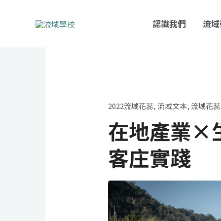
跳
至
認識我們
流域
主
要
內
容
2022流域花蕊
,
流域文本
,
流域花蕊
在地產業×
客庄實踐