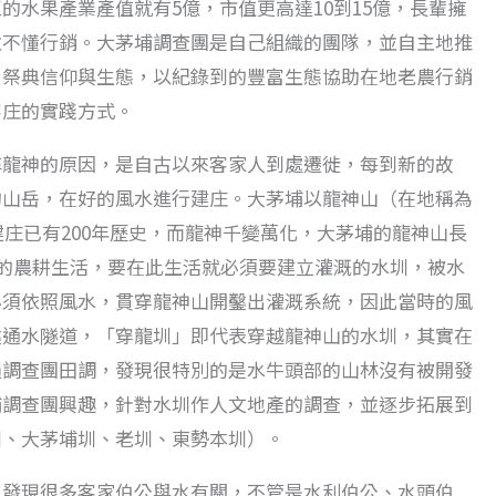
的水果產業產值就有5億，市值更高達10到15億，長輩擁
並不懂行銷。大茅埔調查團是自己組織的團隊，並自主地推
、祭典信仰與生態，以紀錄到的豐富生態協助在地老農行銷
客庄的實踐方式。
尋龍神的原因，是自古以來客家人到處遷徙，每到新的故
的山岳，在好的風水進行建庄。大茅埔以龍神山（在地稱為
建庄已有200年歷史，而龍神千變萬化，大茅埔的龍神山長
前的農耕生活，要在此生活就必須要建立灌溉的水圳，被水
必須依照風水，貫穿龍神山開鑿出灌溉系統，因此當時的風
鑿通水隧道，「穿龍圳」即代表穿越龍神山的水圳，其實在
過調查團田調，發現很特別的是水牛頭部的山林沒有被開發
埔調查團興趣，針對水圳作人文地產的調查，並逐步拓展到
圳、大茅埔圳、老圳、東勢本圳）。
也發現很多客家伯公與水有關，不管是水利伯公、水頭伯