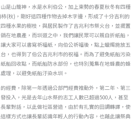
，山是山籠神，水是水利伯公，加上東勢的春夏秋冬有四種
(夏)柿(秋)，剛好這四種作物去掉木字邊，形成了十分吉利的
這四種水果的樹枝，與居民製作了吉兆利市祭火台，並擺置
行銷在地農產，而圳道之中，我們讓民眾可以親自折紙船，
，讓大家可以書寫祈福紙，向伯公祈福後，點上蠟燭施放五
火台，也得到了伯公吉兆利市的祝福。而為了避免紙船污染
了紙船回收點，而紙船防水部份，也特別蒐集在地蜂農的蜂
水處理，以避免紙船汙染水圳。
》的經費，除第一年透過公部門經費推動外，第二年、第三
發投入，光是去年山水祭的志工人數已超過500人，甚至
與長輩對話，以此做社區營造，由於有扎實的田調轉譯，使
過這樣方式也讓長輩認識年輕人的行動內容，也藉此讓祭典
。