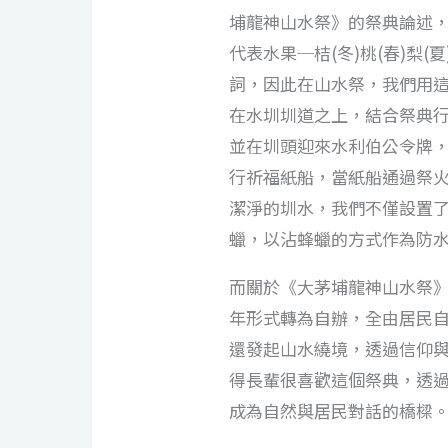
埔龍神山水祭》的祭典論述
代表水果─桔(冬)桃(春)梨
詞，因此在山水祭，我們用
在水圳圳道之上，結合祭典
並在圳頭迎來水利伯公令牌
行祈福紙船，當紙船通過祭
潔淨的圳水，我們不僅設置
蠟，以沾蜂蠟的方式作為防
而關於《大茅埔龍神山水祭
年形式轉為自辦，全由居民自
還發起山水繞境，透過信仰
得長輩很喜歡這個祭典，透
成為自然與居民對話的橋樑