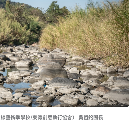
線藝術季學校/東勢創意執行協會） 吳哲銘團長