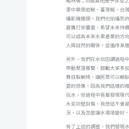
褐林鴞；III級其他應予保育
里中華爬岩鰍、臺灣鮰、台
攝影機鏡頭，我們也拍攝到
蒼鷹打架畫面，希望未來持
可以成為未來水果產業的方
人與自然的關係，並循序漸
另外，我們在水圳田調過程
帶動聚落導覽，鼓勵大家多
費自製躺椅，讓民眾可以躺
耍的想像，因為我們這樣的
玩水，但過程中長輩發現現
水泥圳壁刮傷，我想這不會
況，以及怎麼讓水環境變好
有了上述的調查，我們發現