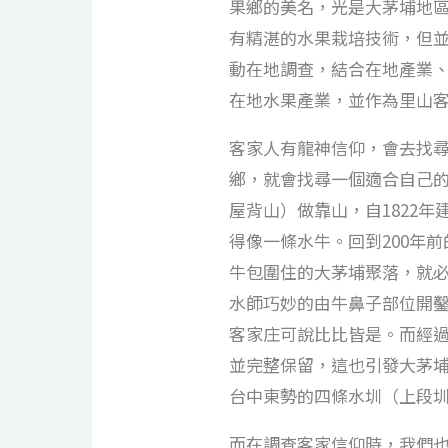
果鄉的美名，光是大茅埔地區
有精湛的水果栽培技術，但
動在地調查，結合在地產業
在地水果產業，並作為里山
客家人有龍神信仰，會去找
鄉，就會找尋一個適合自己
屋背山）做靠山，自1822年
得像一條水牛。回到200年
牛包圍住的大茅埔聚落，就
水師巧妙的由牛鼻子部位開
客家庄可說比比皆是。而經
並完整保留，這也引發大茅
台中東勢的四條水圳（上段
而在調查客家信仰時，我們