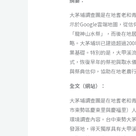
摘要：
大茅埔調查團是在地耆老和
示於Google雲端地圖，
「龍神山水祭」，而後在地
略。大茅埔圳已建造超過20
業基礎。特別的是，大甲溪
式，恢復早年的祭祀與取水
與祭典信仰，協助在地老農
全文（網站）：
大茅埔調查團是在地耆老和
市東勢區慶東里與慶福里）人
環境調查內容。台中東勢大
發源地，得天獨厚具有大甲