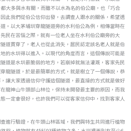
…都大多與水有關，而雖不以水為名的伯公廟，也「巧合
，因此我們從伯公信仰出發，去調查人跟水的關係，希望透
渠道。以大茅埔圳穿龍隧道旁的水利伯公為例，相傳當時在
，先民在苦惱之際，就有一位老人坐在水利伯公廟旁的大
當隧道貫穿了，老人也從此消失，居民認定該名老人就是伯
大地的水圳得以進入。以現代的角度而言，這個傳說可能是
龍隧道是水圳最脆弱的地方，若崩掉就無法灌溉，客家先民
護穿龍隧道，於是最簡單的方式，就是樹立了一個傳說，恭
拜，讓大家透過信仰守護這個隧道，最直接的方式就是做好
何在龍神山牛頭部山林位，保持未開發最主要的原因，而我
生態一定會很好，也許我們可以從客家信仰中，找到客家人
調查進行驗證，在牛頭山林區域，我們與特生共同進行植物
路程，植物就有45科93種植物之多；水圳裡面則有至少6