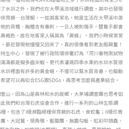
除了水圳之外，我們也在大甲溪流域進行調查，其中也發現
的保育類─台灣鮰，一如其客家名，牠是生活在大甲溪中游
是牠的背鰭、胸鰭含有毒刺，一旦人被刺傷手，整隻手都會
偏黃褐色，故在地客家人稱其為「黃蜂」。我們小時候常常
了，最近發現牠慢慢又回來了，真的很像看到老友般興奮！
過特生中心，發現了被行政院環保署訂為「河川毒物測試物
頭滿滿都是擬多齒米蝦，更代表灌溉四季水果的水圳水質很
到水圳裡面有許多的黃金蜆，不僅可以幫水質背書，也驅動
希望可以再扣合ESG跟SDGs，再思考怎麼與產業結合。
調查山，因為山是森林和水的故鄉，大茅埔調查團也思考如
因此我們和台灣石虎協會合作，進行一系列的山林生態調
6種，包含了I級瀕臨絕種保育類的石虎、食蛇龜；II級珍貴
蒼鷹、大冠鷲、領角鴞、藍腹鷴、無霸勾蜓、虹彩叩頭蟲、