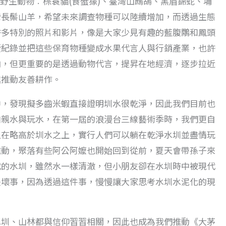
之野生動物︰棕簑貓(食蟹獴)、臺灣山鷓鴣、黑眉錦蛇、埔
灣長鬃山羊，希望未來調查物種可以陸續增加，而透過生態
許多特別的照片和影片，像是大家少見有趣的藍腹鷴和鳳頭
續紀錄並把這些保育物種變成水果代言人與行銷產業，也許
向，但更重要的是透過動物代言，提昇在地經濟，逐步拉近
進推動友善耕作。
中，發現擬多齒米蝦直接證明圳水很乾淨，因此我們目前也
加親水與玩水，在第一屆的浪漫台三線藝術季時，我們更自
臥在略高於圳水之上，實行人們可以躺在乾淨水圳並盡情玩
推動，聚落有些阿公阿嬤也開始回到從前，夏天會帶孫子來
代的水圳，雖然水一樣清澈，但小朋友卻在水圳時中被現代
是壞事，因為透過這件事，慢慢讓大家思考水圳水泥化的現
。
水圳、山林都與信仰習習相關，因此也成為我們推動《大茅