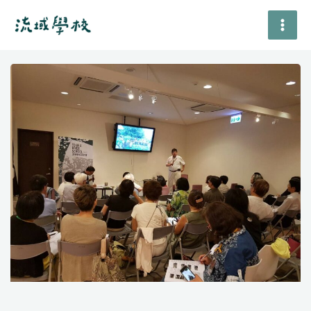
跳
至
主
要
頁
頁
內
面
面
容