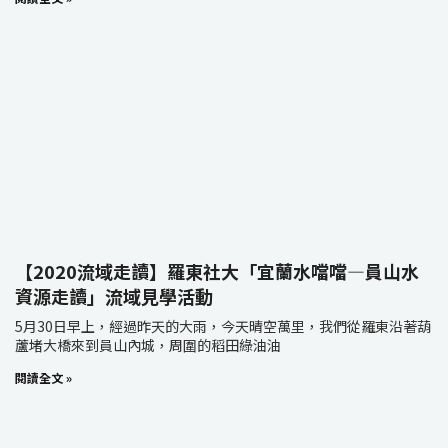
【2020流域走讀】羅東社大「宜蘭水噹噹—員山水
資源走讀」流域見學活動
5月30日早上，經過昨天的大雨，今天晴空萬里，我們從羅東沿著葫
蘆堵大橋來到員山內城，周圍的稻田綠油油
閱讀全文 »