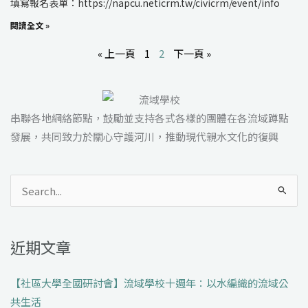
填寫報名表單：https://napcu.neticrm.tw/civicrm/event/info
閱讀全文 »
« 上一頁
1
2
下一頁 »
串聯各地網絡節點，鼓勵並支持各式各樣的團體在各流域蹲點
發展，共同致力於關心守護河川，推動現代親水文化的復興
搜
尋
關
近期文章
鍵
字:
【社區大學全國研討會】流域學校十週年：以水編織的流域公
共生活