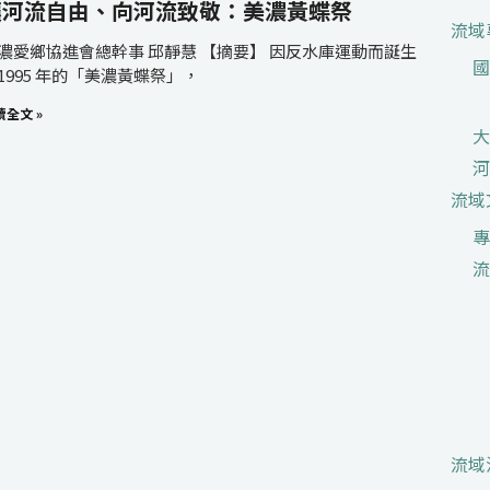
讓河流自由、向河流致敬：美濃黃蝶祭
流域
濃愛鄉協進會總幹事 邱靜慧 【摘要】 因反水庫運動而誕生
國
1995 年的「美濃黃蝶祭」，
讀全文 »
大
河
流域
專
流
流域