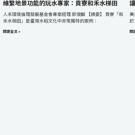
維繫地景功能的玩水專家：貢寮和禾水梯田
人禾環境倫理發展基金會專案經理 郭俊麟 【摘要】 貢寮「和
美
禾水梯田」是臺灣水稻文化中非常獨特的案例：
於
閱讀全文 »
閱