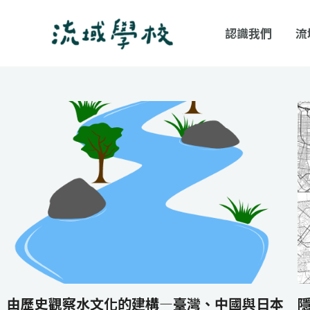
跳
至
認識我們
流
主
要
內
容
由歷史觀察水文化的建構—臺灣、中國與日本