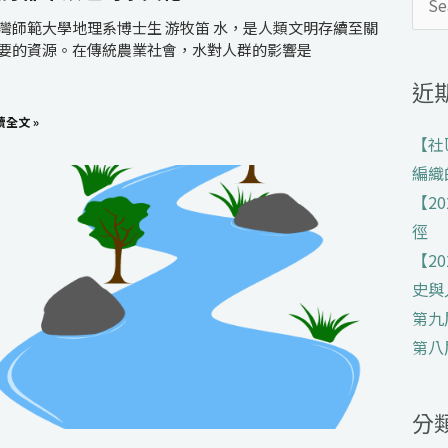
搜
灣師範大學地理系博士生 游牧笛 水，是人類文明存續至關
尋
要的資源。在傳統農業社會，水對人群的影響是
關
近
鍵
字:
讀全文 »
【社
編織
【2
徑
【2
史與
第九
第八
分