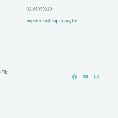
02-66050919
napcuriver@napcu.org.tw
行動