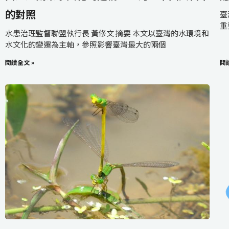
的對照
臺
重
水患治理監督聯盟執行長 黃修文 摘要 本文以臺灣的水環境和
水文化的變遷為主軸，參照影響臺灣最大的兩個
閱讀全文 »
閱