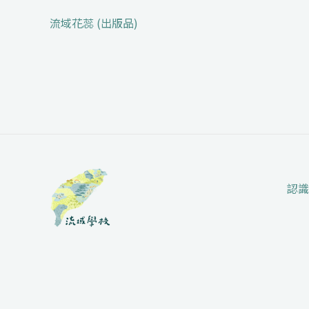
流域花蕊 (出版品)
認識