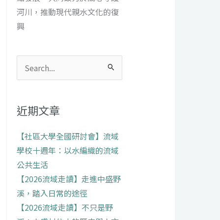
河川，推動現代親水文化的復
興
搜
尋
關
近期文章
鍵
字:
【社區大學全國研討會】流域
學校十週年：以水編織的流域
公共生活
【2026流域走讀】走進中盛野
溪，踏入日常的途徑
【2026流域走讀】不只是野