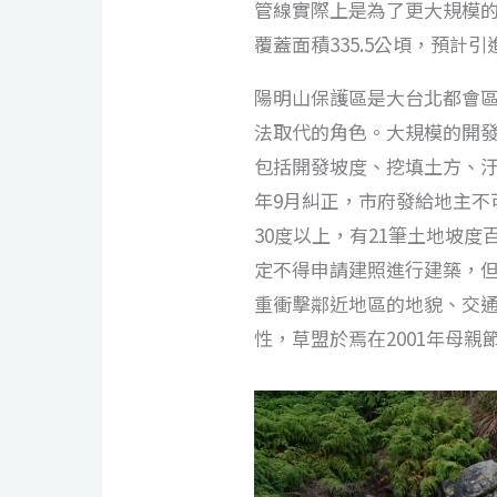
管線實際上是為了更大規模
覆蓋面積335.5公頃，預計
陽明山保護區是大台北都會
法取代的角色。大規模的開
包括開發坡度、挖填土方、汙
年9月糾正，市府發給地主不
30度以上，有21筆土地坡度
定不得申請建照進行建築，
重衝擊鄰近地區的地貌、交
性，草盟於焉在2001年母親