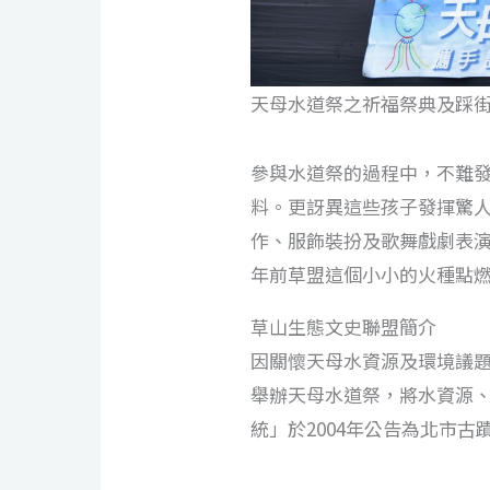
天母水道祭之祈福祭典及踩
參與水道祭的過程中，不難
料。更訝異這些孩子發揮驚
作、服飾裝扮及歌舞戲劇表演
年前草盟這個小小的火種點
草山生態文史聯盟簡介
因關懷天母水資源及環境議題，
舉辦天母水道祭，將水資源
統」於2004年公告為北市