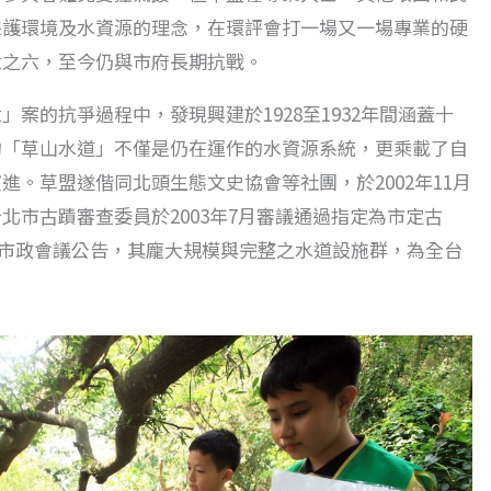
保護環境及水資源的理念，在環評會打一場又一場專業的硬
六之六，至今仍與市府長期抗戰。
案的抗爭過程中，發現興建於1928至1932年間涵蓋十
的「草山水道」不僅是仍在運作的水資源系統，更乘載了自
進。草盟遂偕同北頭生態文史協會等社團，於2002年11月
北市古蹟審查委員於2003年7月審議通過指定為市定古
通過市政會議公告，其龐大規模與完整之水道設施群，為全台