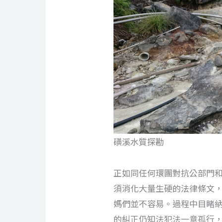
磺溪水質探勘
正如同任何環團對抗公部門
須消化大量生硬的法律條文
媽們並不容易。過程中目睹
的糾正仍知法犯法一意孤行