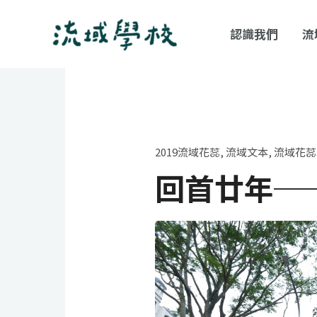
跳
至
認識我們
流
主
要
內
容
2019流域花蕊
,
流域文本
,
流域花蕊
回首廿年─