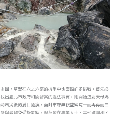
和財團，草盟在六之六案的抗爭中也面臨許多挑戰。首先必
，找出臺北市政府和開發案的違法事實，剛開始這對天母媽
納莉風災後的滿目瘡痍，面對市府無視監察院一而再再而三
，參與者難免受挫氣餒，但草盟在專業人士、其他環團和民