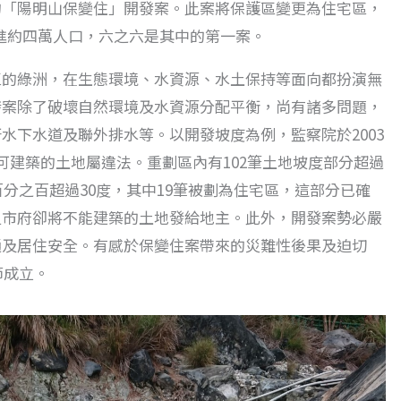
的「陽明山保變住」開發案。此案將保護區變更為住宅區，
引進約四萬人口，六之六是其中的第一案。
區的綠洲，在生態環境、水資源、水土保持等面向都扮演無
發案除了破壞自然環境及水資源分配平衡，尚有諸多問題，
水下水道及聯外排水等。以開發坡度為例，監察院於2003
可建築的土地屬違法。重劃區內有102筆土地坡度部分超過
百分之百超過30度，其中19筆被劃為住宅區，這部分已確
但市府卻將不能建築的土地發給地主。此外，開發案勢必嚴
通及居住安全。有感於保變住案帶來的災難性後果及迫切
節成立。