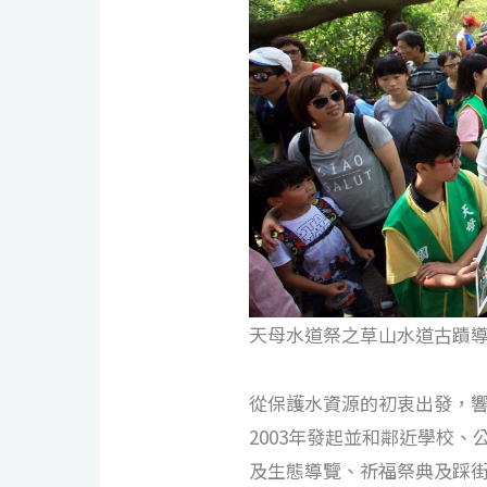
天母水道祭之草山水道古蹟
從保護水資源的初衷出發，響
2003年發起並和鄰近學校
及生態導覽、祈福祭典及踩