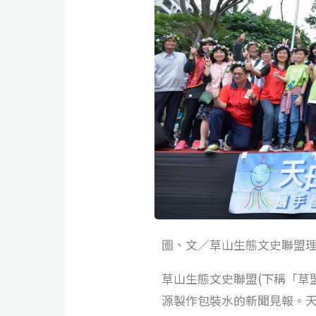
圖、文／草山生態文史聯盟理
草山生態文史聯盟(下稱「草盟
源製作包裝水的新聞見報。