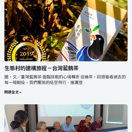
生態村的建構旅程－台灣藍鵲茶
圖、文／臺灣藍鵲茶 面臨挑戰的心境轉折 這幾年，回頭看看過去的
每一場戰役，我們驚險的低空飛行、搶灘登
閱讀全文 »