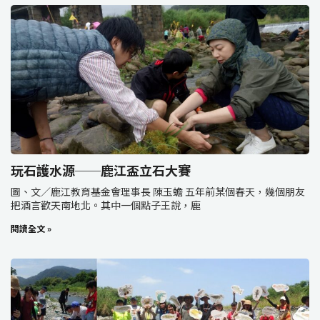
玩石護水源──鹿江盃立石大賽
圖、文／鹿江教育基金會理事長 陳玉蟾 五年前某個春天，幾個朋友
把酒言歡天南地北。其中一個點子王說，鹿
閱讀全文 »