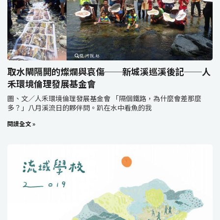
取水閘隔開的燦爛與哀傷──新城溪巡溪後記──人
禾環境倫理發展基金會
圖、文／人禾環境倫理發展基金會 「隔個鐵路，為什麼會差那麼
多？」八月溪流日的夥伴問。趴在水中看魚的我
閱讀全文 »