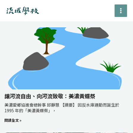
跳
至
主
要
頁
頁
內
面
面
容
讓河流自由、向河流致敬：美濃黃蝶祭
美濃愛鄉協進會總幹事 邱靜慧 【摘要】 因反水庫運動而誕生於
1995 年的「美濃黃蝶祭」，
閱讀全文 »